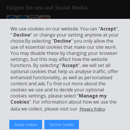
Folgen Sie uns auf Social Media
We use cookies on our website. You can “
Accept
”,
“
Decline
” or change your setting anytime at your
choice.By selecting “
Decline
” you only allow the
use of essential cookies that make our site work.
Unternehmensinformation
You may disable these by changing your browser
settings, but this may affect how the website
Partner
functions. By selecting “
Accept
”, we will set all
optional cookies that help us analyse traffic, offer
enhanced functionality, as well as personalised
Kundenservice
content and ads.To find out more about the
cookies we use and to decide your optional
Mieten bei Hertz
cookies settings, please select “
Manage my
Cookies
”. For information about how we use the
data we collect, please visit our
Privacy Policy
© 2026 The Hertz System, Inc.
Accept Cookies
Decline Cookies
Datenschutzrichtlinie
|
Nutzungsbedingungen
|
Mietbedingungen