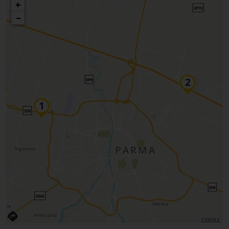
+
−
TERMS