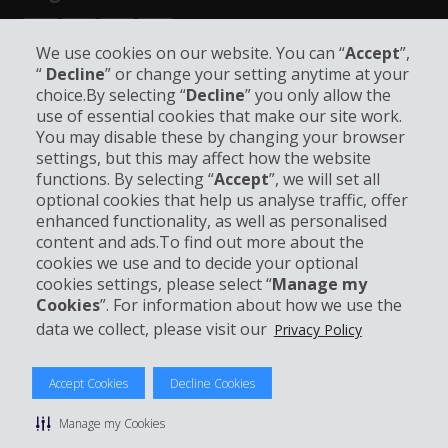
We use cookies on our website. You can “
Accept
”,
“
Decline
” or change your setting anytime at your
choice.By selecting “
Decline
” you only allow the
use of essential cookies that make our site work.
Unternehmensinformation
You may disable these by changing your browser
settings, but this may affect how the website
functions. By selecting “
Accept
”, we will set all
Partner
optional cookies that help us analyse traffic, offer
enhanced functionality, as well as personalised
Kundenservice
content and ads.To find out more about the
cookies we use and to decide your optional
cookies settings, please select “
Manage my
Mieten bei Hertz
Cookies
”. For information about how we use the
data we collect, please visit our
Privacy Policy
Accept Cookies
Decline Cookies
© 2026 The Hertz System, Inc.
Datenschutzrichtlinie
|
Nutzungsbedingungen
|
Mietbedingungen
Manage my Cookies
|
Sitemap Cookies verwalten