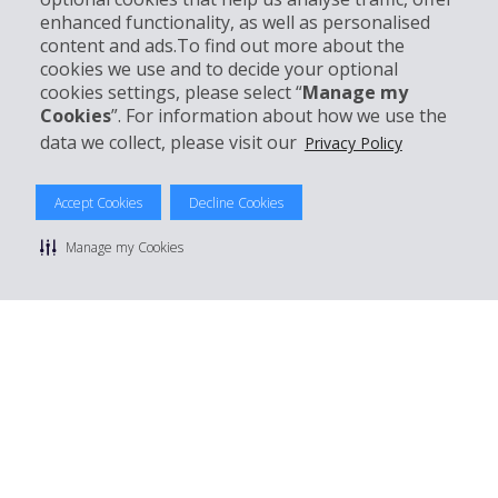
enhanced functionality, as well as personalised
Kundenservice
content and ads.To find out more about the
cookies we use and to decide your optional
cookies settings, please select “
Manage my
Mieten bei Hertz
Cookies
”. For information about how we use the
data we collect, please visit our
Privacy Policy
Accept Cookies
Decline Cookies
© 2026 The Hertz System, Inc.
Datenschutzrichtlinie
|
Nutzungsbedingungen
|
Mietbedingungen
Manage my Cookies
|
Sitemap Cookies verwalten