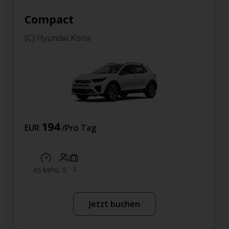
ompact
Com
C) Hyundai Kona
(M) Fo
194
4
UR
/Pro Tag
EUR
3
45 MPG
5
26 
Jetzt buchen