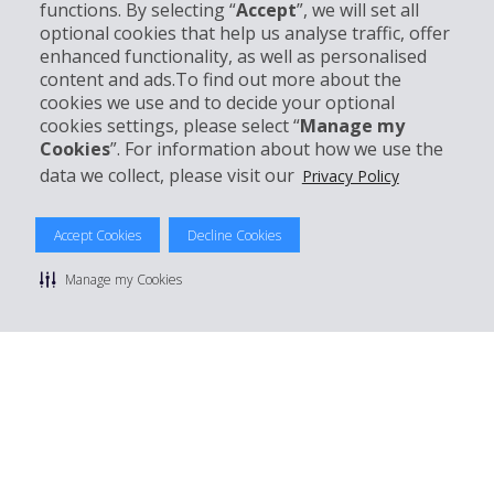
functions. By selecting “
Accept
”, we will set all
optional cookies that help us analyse traffic, offer
Kundenservice
enhanced functionality, as well as personalised
content and ads.To find out more about the
cookies we use and to decide your optional
Mieten bei Hertz
cookies settings, please select “
Manage my
Cookies
”. For information about how we use the
data we collect, please visit our
Privacy Policy
© 2026 The Hertz System, Inc.
Accept Cookies
Decline Cookies
Datenschutzrichtlinie
|
Nutzungsbedingungen
|
Mietbedingungen
|
Sitemap Cookies verwalten
Manage my Cookies