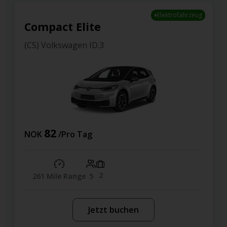
fahrzeug
Economy
(B) Toyota Yaris
1093
NOK
/Pro Tag
2
63 MPG
5
Jetzt buchen