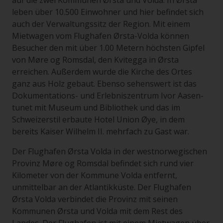
auf die zwei Kommunen Ørsta und Volda. In Ørsta
leben über 10.500 Einwohner und hier befindet sich
auch der Verwaltungssitz der Region. Mit einem
Mietwagen vom Flughafen Ørsta-Volda können
Besucher den mit über 1.00 Metern höchsten Gipfel
von Møre og Romsdal, den Kvitegga in Ørsta
erreichen. Außerdem wurde die Kirche des Ortes
ganz aus Holz gebaut. Ebenso sehenswert ist das
Dokumentations- und Erlebniszentrum Ivor Aasen-
tunet mit Museum und Bibliothek und das im
Schweizerstil erbaute Hotel Union Øye, in dem
bereits Kaiser Wilhelm II. mehrfach zu Gast war.
Der Flughafen Ørsta Volda in der westnorwegischen
Provinz Møre og Romsdal befindet sich rund vier
Kilometer von der Kommune Volda entfernt,
unmittelbar an der Atlantikküste. Der Flughafen
Ørsta Volda verbindet die Provinz mit seinen
Kommunen Ørsta und Volda mit dem Rest des