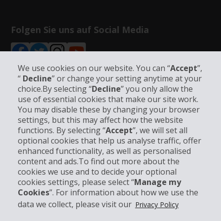
Folgen Sie uns auf Social Media
We use cookies on our website. You can “
Accept
”,
“
Decline
” or change your setting anytime at your
choice.By selecting “
Decline
” you only allow the
Unternehmensinformation
use of essential cookies that make our site work.
You may disable these by changing your browser
settings, but this may affect how the website
Partner
functions. By selecting “
Accept
”, we will set all
optional cookies that help us analyse traffic, offer
Kundenservice
enhanced functionality, as well as personalised
content and ads.To find out more about the
cookies we use and to decide your optional
Mieten bei Hertz
cookies settings, please select “
Manage my
Cookies
”. For information about how we use the
data we collect, please visit our
Privacy Policy