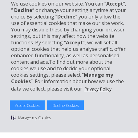
We use cookies on our website. You can “
Accept
”,
“
Decline
” or change your setting anytime at your
choice.By selecting “
Decline
” you only allow the
use of essential cookies that make our site work.
Unternehmensinformation
You may disable these by changing your browser
settings, but this may affect how the website
functions. By selecting “
Accept
”, we will set all
Partner
optional cookies that help us analyse traffic, offer
enhanced functionality, as well as personalised
Kundenservice
content and ads.To find out more about the
cookies we use and to decide your optional
cookies settings, please select “
Manage my
Mieten bei Hertz
Cookies
”. For information about how we use the
data we collect, please visit our
Privacy Policy
Accept Cookies
Decline Cookies
© 2026 The Hertz System, Inc.
Datenschutzrichtlinie
|
Nutzungsbedingungen
|
Mietbedingungen
Manage my Cookies
|
Sitemap Cookies verwalten