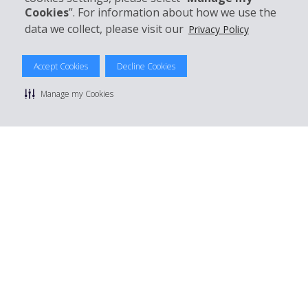
Cookies
”. For information about how we use the
data we collect, please visit our
Privacy Policy
© 2026 The Hertz System, Inc.
Accept Cookies
Decline Cookies
Datenschutzrichtlinie
|
Nutzungsbedingungen
|
Mietbedingungen
|
Sitemap Cookies verwalten
Manage my Cookies