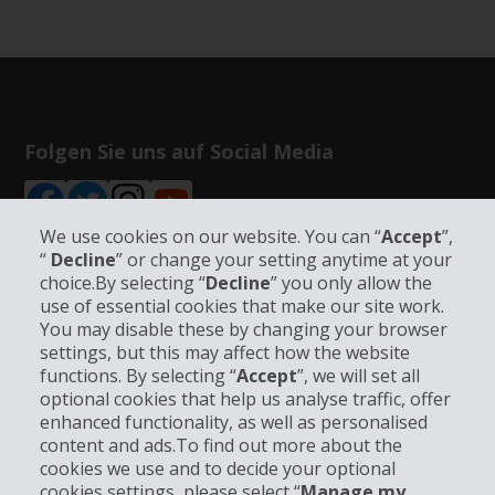
Folgen Sie uns auf Social Media
We use cookies on our website. You can “
Accept
”,
“
Decline
” or change your setting anytime at your
choice.By selecting “
Decline
” you only allow the
Unternehmensinformation
use of essential cookies that make our site work.
You may disable these by changing your browser
settings, but this may affect how the website
Partner
functions. By selecting “
Accept
”, we will set all
optional cookies that help us analyse traffic, offer
Kundenservice
enhanced functionality, as well as personalised
content and ads.To find out more about the
cookies we use and to decide your optional
Mieten bei Hertz
cookies settings, please select “
Manage my