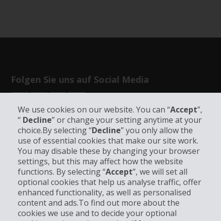
Folgen Sie uns auf Social Media
We use cookies on our website. You can “
Accept
”,
“
Decline
” or change your setting anytime at your
choice.By selecting “
Decline
” you only allow the
use of essential cookies that make our site work.
Unternehmensinformation
You may disable these by changing your browser
settings, but this may affect how the website
functions. By selecting “
Accept
”, we will set all
Partner
optional cookies that help us analyse traffic, offer
enhanced functionality, as well as personalised
Kundenservice
content and ads.To find out more about the
cookies we use and to decide your optional