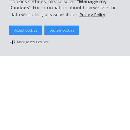
cookies settings, please select “
Manage my
Mieten bei Hertz
Cookies
”. For information about how we use the
data we collect, please visit our
Privacy Policy
Accept Cookies
Decline Cookies
© 2026 The Hertz System, Inc.
Datenschutzrichtlinie
|
Nutzungsbedingungen
|
Mietbedingungen
Manage my Cookies
|
Sitemap Cookies verwalten