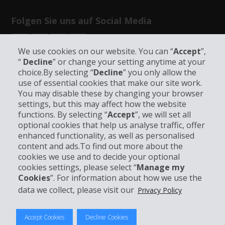
Folgen Sie uns auf Social Media
We use cookies on our website. You can “
Accept
”,
“
Decline
” or change your setting anytime at your
choice.By selecting “
Decline
” you only allow the
use of essential cookies that make our site work.
Unternehmensinformation
You may disable these by changing your browser
settings, but this may affect how the website
functions. By selecting “
Accept
”, we will set all
Partner
optional cookies that help us analyse traffic, offer
enhanced functionality, as well as personalised
Kundenservice
content and ads.To find out more about the
cookies we use and to decide your optional
cookies settings, please select “
Manage my
Mieten bei Hertz
Cookies
”. For information about how we use the
data we collect, please visit our
Privacy Policy
Accept Cookies
Decline Cookies
© 2026 The Hertz System, Inc.