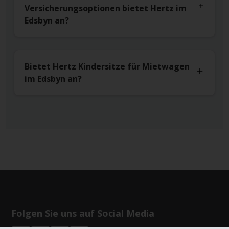
Versicherungsoptionen bietet Hertz im
Edsbyn an?
Bietet Hertz Kindersitze für Mietwagen
im Edsbyn an?
Folgen Sie uns auf Social Media