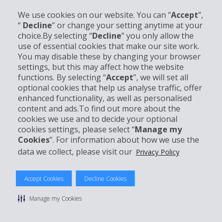
We use cookies on our website. You can “
Accept
”,
“
Decline
” or change your setting anytime at your
choice.By selecting “
Decline
” you only allow the
use of essential cookies that make our site work.
Unternehmensinformation
You may disable these by changing your browser
settings, but this may affect how the website
functions. By selecting “
Accept
”, we will set all
Partner
optional cookies that help us analyse traffic, offer
enhanced functionality, as well as personalised
Kundenservice
content and ads.To find out more about the
cookies we use and to decide your optional
cookies settings, please select “
Manage my
Mieten bei Hertz
Cookies
”. For information about how we use the
data we collect, please visit our
Privacy Policy
Accept Cookies
Decline Cookies
© 2026 The Hertz System, Inc.
Datenschutzrichtlinie
|
Nutzungsbedingungen
|
Mietbedingungen
Manage my Cookies
|
Sitemap Cookies verwalten