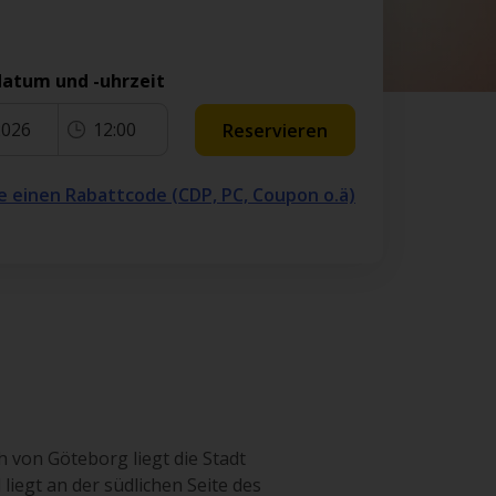
atum und -uhrzeit
2026
12:00
Reservieren
e einen Rabattcode (CDP, PC, Coupon o.ä)
h von Göteborg liegt die Stadt
iegt an der südlichen Seite des