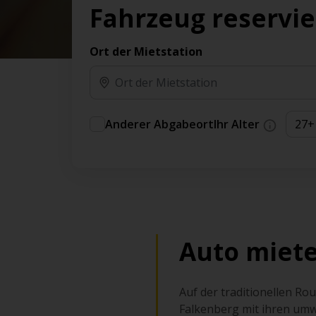
Vorteilen und Prämien an.
Fahrzeug reservi
Sie können direkt zu Ihrem Auto gehen, ohne
am Schalter in der Schlange stehen zu müssen.
Ort der Mietstation
An ausgewählten Standorten erhältlich.
Anderer Abgabeort
Ihr Alter
Auto miete
Auf der traditionellen Ro
Falkenberg mit ihren umwe