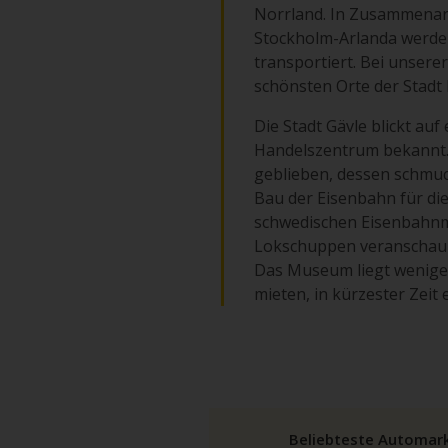
Norrland. In Zusammenar
Stockholm-Arlanda werde
transportiert. Bei unser
schönsten Orte der Stad
Die Stadt Gävle blickt auf
Handelszentrum bekannt. V
geblieben, dessen schmuck
Bau der Eisenbahn für di
schwedischen Eisenbahnmu
Lokschuppen veranschauli
Das Museum liegt wenige 
mieten, in kürzester Zeit 
Beliebteste Automar