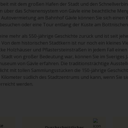
beit mit dem großen Hafen der Stadt und den Schnellverb
n über das Schienensystem von Gävle eine beachtliche Me
er Autovermietung am Bahnhof Gävle können Sie sich eine
t besuchen oder eine Tour entlang der Küste am Bottnisch
 eine mehr als 550-jährige Geschichte zurück und ist seit je
on dem historischen Stadtkern ist nur noch ein kleines Vie
e Holzhäuser und Pflastersteinstraßen in jedem Fall einen
e Stadt von großer Bedeutung war, können Sie im Sverige
seum von Gävle erfahren. Die traditionsträchtige Ausstel
cht mit tollen Sammlungsstücken die 150-jährige Geschich
Kilometer südlich des Stadtzentrums und kann, wenn Sie s
erreicht werden.
ke
Durchschnittlicher