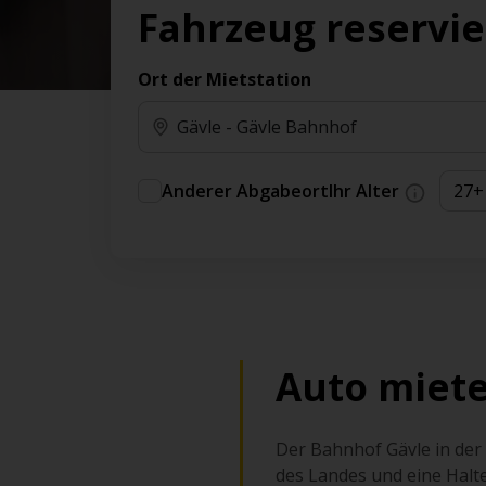
Vorteilen und Prämien an.
Fahrzeug reservi
Sie können direkt zu Ihrem Auto gehen, ohne
am Schalter in der Schlange stehen zu müssen.
Ort der Mietstation
An ausgewählten Standorten erhältlich.
Anderer Abgabeort
Ihr Alter
Auto miete
Der Bahnhof Gävle in der
des Landes und eine Halt