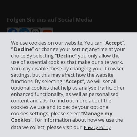
Folgen Sie uns auf Social Media
We use cookies on our website. You can “
Accept
”,
“
Decline
” or change your setting anytime at your
choice.By selecting “
Decline
” you only allow the
Unternehmensinformation
use of essential cookies that make our site work.
You may disable these by changing your browser
settings, but this may affect how the website
Partner
functions. By selecting “
Accept
”, we will set all
optional cookies that help us analyse traffic, offer
Kundenservice
enhanced functionality, as well as personalised
content and ads.To find out more about the
cookies we use and to decide your optional
Mieten bei Hertz
cookies settings, please select “
Manage my
Cookies
”. For information about how we use the
data we collect, please visit our
Privacy Policy