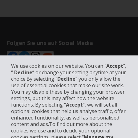
Folgen Sie uns auf Social Media
We use cookies on our website. You can “
Accept
”,
“
Decline
” or change your setting anytime at your
choice.By selecting “
Decline
” you only allow the
Unternehmensinformation
use of essential cookies that make our site work.
You may disable these by changing your browser
settings, but this may affect how the website
Partner
functions. By selecting “
Accept
”, we will set all
optional cookies that help us analyse traffic, offer
Kundenservice
enhanced functionality, as well as personalised
content and ads.To find out more about the
cookies we use and to decide your optional
Mieten bei Hertz
cookies settings, please select “
Manage my