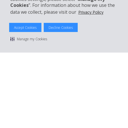
Cookies
”. For information about how we use the
data we collect, please visit our
Privacy Policy
© 2026 The Hertz System, Inc.
Accept Cookies
Decline Cookies
Datenschutzrichtlinie
|
Nutzungsbedingungen
|
Mietbedingungen
|
Sitemap Cookies verwalten
Manage my Cookies