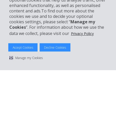
optional cookies that help us analyse traffic, offer
Kundenservice
enhanced functionality, as well as personalised
content and ads.To find out more about the
cookies we use and to decide your optional
Mieten bei Hertz
cookies settings, please select “
Manage my
Cookies
”. For information about how we use the
data we collect, please visit our
Privacy Policy
© 2026 The Hertz System, Inc.
Accept Cookies
Decline Cookies
Datenschutzrichtlinie
|
Nutzungsbedingungen
|
Mietbedingungen
|
Sitemap Cookies verwalten
Manage my Cookies