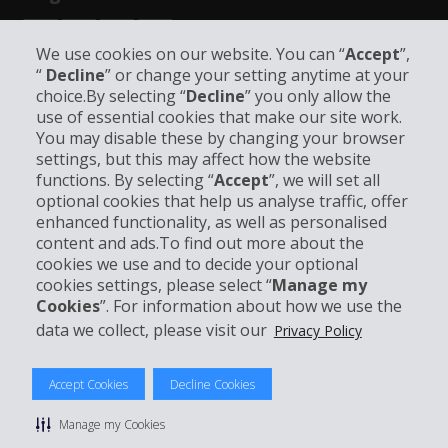
We use cookies on our website. You can “
Accept
”,
“
Decline
” or change your setting anytime at your
choice.By selecting “
Decline
” you only allow the
use of essential cookies that make our site work.
Unternehmensinformation
You may disable these by changing your browser
settings, but this may affect how the website
functions. By selecting “
Accept
”, we will set all
Partner
optional cookies that help us analyse traffic, offer
enhanced functionality, as well as personalised
Kundenservice
content and ads.To find out more about the
cookies we use and to decide your optional
cookies settings, please select “
Manage my
Mieten bei Hertz
Cookies
”. For information about how we use the
data we collect, please visit our
Privacy Policy
Accept Cookies
Decline Cookies
© 2026 The Hertz System, Inc.
Datenschutzrichtlinie
|
Nutzungsbedingungen
|
Mietbedingungen
Manage my Cookies
|
Sitemap Cookies verwalten