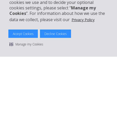
cookies we use and to decide your optional
Mieten bei Hertz
cookies settings, please select “
Manage my
Cookies
”. For information about how we use the
data we collect, please visit our
Privacy Policy
© 2026 The Hertz System, Inc.
Accept Cookies
Decline Cookies
Datenschutzrichtlinie
|
Nutzungsbedingungen
|
Mietbedingungen
|
Sitemap Cookies verwalten
Manage my Cookies