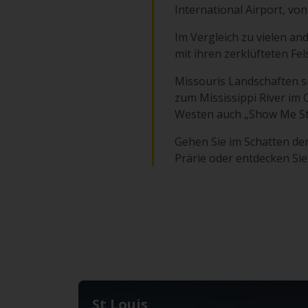
International Airport, v
Im Vergleich zu vielen and
mit ihren zerklüfteten F
Missouris Landschaften si
zum Mississippi River im O
Westen auch „Show Me St
Gehen Sie im Schatten de
Prärie oder entdecken Sie 
St Louis