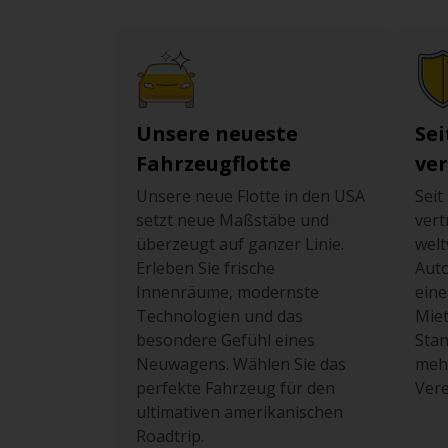
Unsere neueste
Sei
Fahrzeugflotte
ve
Unsere neue Flotte in den USA
Seit
setzt neue Maßstäbe und
ver
überzeugt auf ganzer Linie.
welt
Erleben Sie frische
Auto
Innenräume, modernste
eine
Technologien und das
Miet
besondere Gefühl eines
Stan
Neuwagens. Wählen Sie das
mehr
perfekte Fahrzeug für den
Vere
ultimativen amerikanischen
Roadtrip.