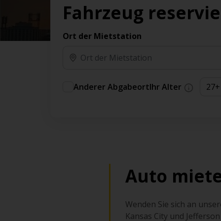
Vorteilen und Prämien an.
Fahrzeug reservi
Sie können direkt zu Ihrem Auto gehen, ohne
am Schalter in der Schlange stehen zu müssen.
Ort der Mietstation
An ausgewählten Standorten erhältlich.
Anderer Abgabeort
Ihr Alter
Auto miete
Wenden Sie sich an unsere
Kansas City und Jefferson