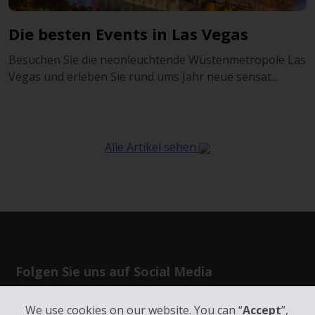
Die besten Events in Las Vegas
Besuchen Sie die neonleuchtende Wüstenmetropole Las
Vegas und erleben Sie rund ums Jahr neue sensat...
Alle Artikel sehen
Folgen Sie uns auf Social Media
We use cookies on our website. You can “
Accept
”,