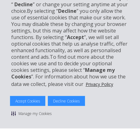
“
Decline
” or change your setting anytime at your
choice.By selecting “
Decline
” you only allow the
use of essential cookies that make our site work.
Unternehmensinformation
You may disable these by changing your browser
settings, but this may affect how the website
functions. By selecting “
Accept
”, we will set all
Partner
optional cookies that help us analyse traffic, offer
enhanced functionality, as well as personalised
Kundenservice
content and ads.To find out more about the
cookies we use and to decide your optional
cookies settings, please select “
Manage my
Mieten bei Hertz
Cookies
”. For information about how we use the
data we collect, please visit our
Privacy Policy
Accept Cookies
Decline Cookies
© 2026 The Hertz System, Inc.
Datenschutzrichtlinie
|
Nutzungsbedingungen
|
Mietbedingungen
Manage my Cookies
|
Sitemap Cookies verwalten