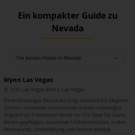
nahegelegene Hotels, Casinos und Downtown-
Ein kompakter Guide zu
Attraktionen. Kundenparkplätze können kostenfrei
sein, meist jedoch nur für Gäste des El Cortez Hotel &
Nevada
Casino. Bitte prüfen Sie die Bedingungen vor Ort.
Neonopolis Garage:
Tiefgarage mit 555 Stellplätzen
direkt an der Fremont Street Experience. Täglich
rund um die Uhr geöffnet. Mit Ladestationen für
Elektrofahrzeuge.
Wynn Las Vegas
3131 Las Vegas Blvd S, Las Vegas
Ein erstklassiges Resort am Strip, bekannt für elegante
Zimmer, exzellente Gastronomie und ein vielseitiges
Angebot an Erlebnissen direkt vor Ort. Ideal für Gäste,
die ein gepflegtes, luxuriöses Umfeld schätzen, in dem
Restaurants, Unterhaltung und Service nahtlos