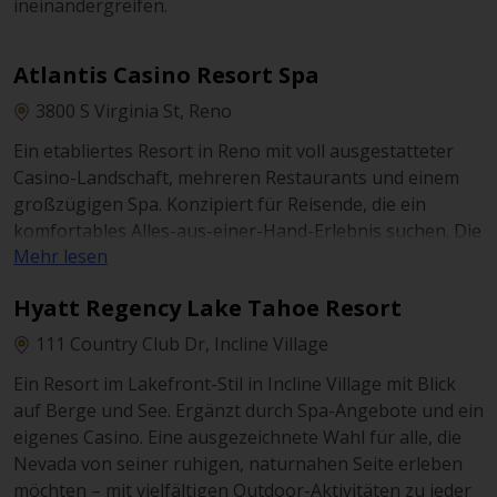
ineinandergreifen.
Atlantis Casino Resort Spa
3800 S Virginia St, Reno
Ein etabliertes Resort in Reno mit voll ausgestatteter
Casino-Landschaft, mehreren Restaurants und einem
großzügigen Spa. Konzipiert für Reisende, die ein
komfortables Alles-aus-einer-Hand-Erlebnis suchen. Die
Mehr lesen
Lage im Süden Renos, nahe zahlreicher Restaurants und
Einkaufsmöglichkeiten, macht die Erkundung der Stadt
Hyatt Regency Lake Tahoe Resort
besonders unkompliziert.
111 Country Club Dr, Incline Village
Ein Resort im Lakefront-Stil in Incline Village mit Blick
auf Berge und See. Ergänzt durch Spa-Angebote und ein
eigenes Casino. Eine ausgezeichnete Wahl für alle, die
Nevada von seiner ruhigen, naturnahen Seite erleben
möchten – mit vielfältigen Outdoor-Aktivitäten zu jeder