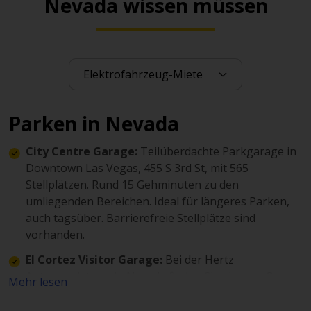
Nevada wissen müssen
Parken in Nevada
City Centre Garage:
Teilüberdachte Parkgarage in
Downtown Las Vegas, 455 S 3rd St, mit 565
Stellplätzen. Rund 15 Gehminuten zu den
umliegenden Bereichen. Ideal für längeres Parken,
auch tagsüber. Barrierefreie Stellplätze sind
vorhanden.
El Cortez Visitor Garage:
Bei der Hertz
Autovermietung in Nevada finden Sie eine große
Mehr lesen
Parkgarage mit 680 Stellplätzen. Sie ist praktisch
gelegen für Besuche im El-Cortez-Viertel sowie