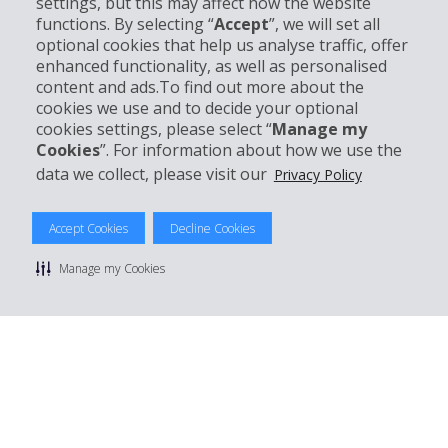
settings, but this may affect how the website
Partner
functions. By selecting “
Accept
”, we will set all
optional cookies that help us analyse traffic, offer
Kundenservice
enhanced functionality, as well as personalised
content and ads.To find out more about the
cookies we use and to decide your optional
Mieten bei Hertz
cookies settings, please select “
Manage my
Cookies
”. For information about how we use the
data we collect, please visit our
Privacy Policy
© 2026 The Hertz System, Inc.
Accept Cookies
Decline Cookies
Datenschutzrichtlinie
|
Nutzungsbedingungen
|
Mietbedingungen
|
Sitemap Cookies verwalten
Manage my Cookies