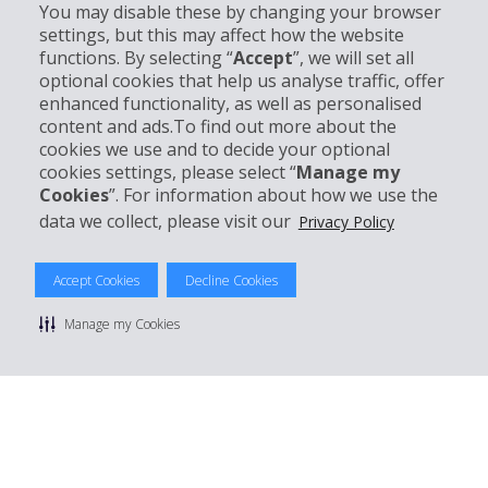
You may disable these by changing your browser
settings, but this may affect how the website
Partner
functions. By selecting “
Accept
”, we will set all
optional cookies that help us analyse traffic, offer
Kundenservice
enhanced functionality, as well as personalised
content and ads.To find out more about the
cookies we use and to decide your optional
Mieten bei Hertz
cookies settings, please select “
Manage my
Cookies
”. For information about how we use the
data we collect, please visit our
Privacy Policy
© 2026 The Hertz System, Inc.
Accept Cookies
Decline Cookies
Datenschutzrichtlinie
|
Nutzungsbedingungen
|
Mietbedingungen
|
Sitemap Cookies verwalten
Manage my Cookies