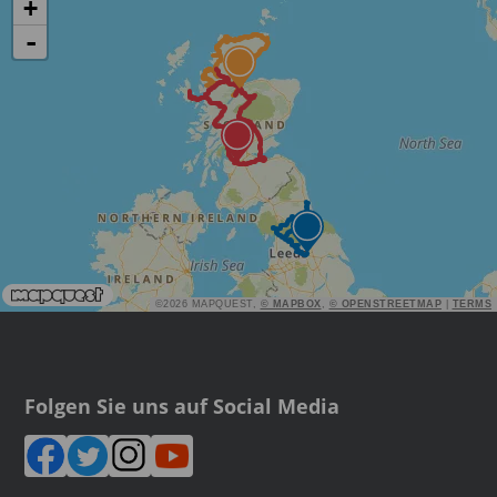
+
Lassen Sie sich vom Norden Englands bezaubern – auf einer
-
Autorundreise durch Yorkshire und darüber hinaus.
Route jetzt entdecken
©2026 MAPQUEST,
© MAPBOX
,
© OPENSTREETMAP
|
TERMS
Folgen Sie uns auf Social Media