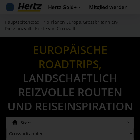
Hertz Gold+
Mitglied werden
Hauptseite
/
Road Trip Planen Europa
/
Grossbritannien
/
Die glanzvolle Küste von Cornwall
EUROPÄISCHE
ROADTRIPS,
LANDSCHAFTLICH
REIZVOLLE ROUTEN
UND REISEINSPIRATION
Start