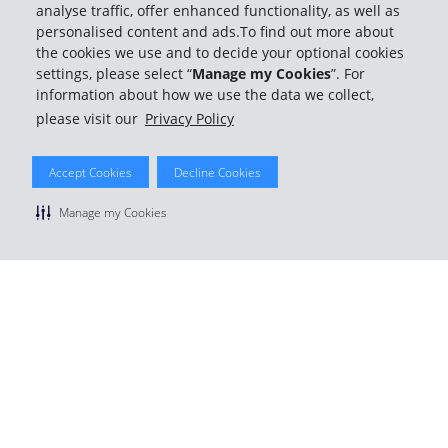
analyse traffic, offer enhanced functionality, as well as
personalised content and ads.To find out more about
Mitgliederpreise
Schnelle Abholungen und Rückgaben
the cookies we use and to decide your optional cookies
Kostenlose Miettage sammeln
settings, please select “
Manage my Cookies
”. For
information about how we use the data we collect,
Kostenlos anmelden
oder
Mitgliedsanmeldung
please visit our
Privacy Policy
Accept Cookies
Decline Cookies
Manage my Cookies