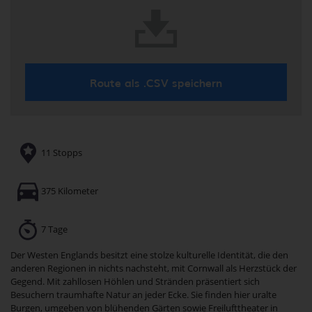
Route als .CSV speichern
11 Stopps
375 Kilometer
7 Tage
Der Westen Englands besitzt eine stolze kulturelle Identität, die den
anderen Regionen in nichts nachsteht, mit Cornwall als Herzstück der
Gegend. Mit zahllosen Höhlen und Stränden präsentiert sich
Besuchern traumhafte Natur an jeder Ecke. Sie finden hier uralte
Burgen, umgeben von blühenden Gärten sowie Freilufttheater in