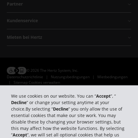
Partner
Kundenservice
Mieten bei Hertz
© 2026 The Hertz System, Inc.
Datenschutzrichtlinie
|
Nutzungsbedingungen
|
Mietbedingungen
|
Sitemap Cookies verwalten
We use cookies on our website. You can “
Accept
”, “
Decline
” or change your setting anytime at your
choice.By selecting “
Decline
” you only allow the use of
essential cookies that make our site work. You may
disable these by changing your browser settings, but
this may affect how the website functions. By selecting
“
Accept
”, we will set all optional cookies that help us