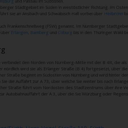
nsburg
und Passau im Südosten.
berger Stadtgebiet im Süden in westöstlicher Richtung. Im Osten 
führt sie an Ansbach und Schwäbisch Hall vorbei über
Heilbronn
bi
auch Frankenschnellweg (FSW) genannt. Im Nürnberger Stadtgebiet
i über
Erlangen
,
Bamberg
und
Coburg
bis in den Thüringer Wald be
rg
e verbindet den Norden von Nürnberg-Mitte mit der B 4R, die al
 nördlich wird sie als Erlanger Straße (B 4) fortgesetzt, über die
er Straße beginnt im Südosten von Nürnberg und wird hinter dem 
n Sie die Auffahrt zur A 73, über welche Sie weiter bis nach Erla
ther Straße führt vom Nordosten des Stadtzentrums über ihre V
zur Autobahnauffahrt der A 3, über die Sie Würzburg oder Regen