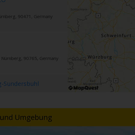
ürnberg
,
90471
,
Germany
,
Nürnberg
,
90765
,
Germany
g-Sundersbuhl
,
Nürnberg
,
90431
,
Germany
g und Umgebung