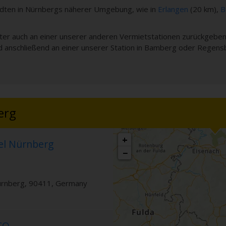
ädten in Nürnbergs näherer Umgebung, wie in
Erlangen
(20 km),
B
er auch an einer unserer anderen Vermietstationen zurückgeben.
d anschließend an einer unserer Station in Bamberg oder Regens
erg
+
el Nürnberg
−
rnberg
,
90411
,
Germany
CO