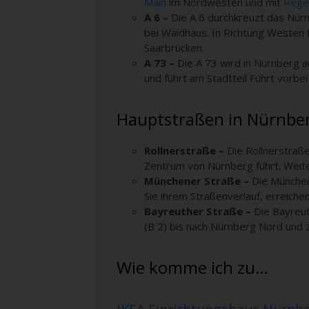
Main
im Nordwesten und mit
Rege
A 6 –
Die A 6 durchkreuzt das Nürn
bei Waidhaus. In Richtung Westen 
Saarbrücken.
A 73 –
Die A 73 wird in Nürnberg 
und führt am Stadtteil Führt vorbe
Hauptstraßen in Nürnbe
Rollnerstraße –
Die Rollnerstraß
Zentrum von Nürnberg führt. Weiter
Münchener Straße –
Die München
Sie ihrem Straßenverlauf, erreiche
Bayreuther Straße –
Die Bayreu
(B 2) bis nach Nürnberg Nord und 
Wie komme ich zu…