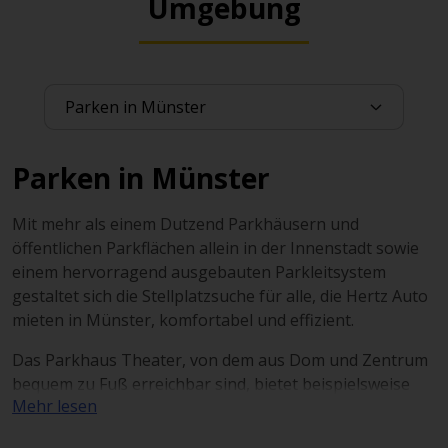
Umgebung
Parken in Münster
Mit mehr als einem Dutzend Parkhäusern und
öffentlichen Parkflächen allein in der Innenstadt sowie
einem hervorragend ausgebauten Parkleitsystem
gestaltet sich die Stellplatzsuche für alle, die Hertz Auto
mieten in Münster, komfortabel und effizient.
Das Parkhaus Theater, von dem aus Dom und Zentrum
bequem zu Fuß erreichbar sind, bietet beispielsweise
Mehr lesen
468 Stellplätze. Die Parkflächen Schlossplatz Nord und
Schlossplatz Süd verfügen zusammen über weitere 442