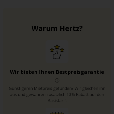
Plätze.
Mit etwas Glück ist sogar kostenfreies Parken in der
Innenstadt möglich. Insgesamt stehen in Münster – in
der Altstadt und rund um den Hafenbereich – etwa 7.300
Warum Hertz?
Stellplätze zur Verfügung.
Wir bieten Ihnen Bestpreisgarantie
Günstigeren Mietpreis gefunden? Wir gleichen ihn
aus und gewähren zusätzlich 10 % Rabatt auf den
Basistarif.