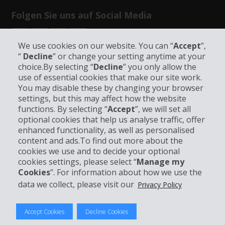
Folgen Sie uns auf Social Media
We use cookies on our website. You can “
Accept
”,
“
Decline
” or change your setting anytime at your
choice.By selecting “
Decline
” you only allow the
use of essential cookies that make our site work.
Unternehmensinformation
You may disable these by changing your browser
settings, but this may affect how the website
functions. By selecting “
Accept
”, we will set all
Partner
optional cookies that help us analyse traffic, offer
enhanced functionality, as well as personalised
Kundenservice
content and ads.To find out more about the
cookies we use and to decide your optional
cookies settings, please select “
Manage my
Mieten bei Hertz
Cookies
”. For information about how we use the
data we collect, please visit our
Privacy Policy
Accept Cookies
Decline Cookies
© 2026 The Hertz System, Inc.