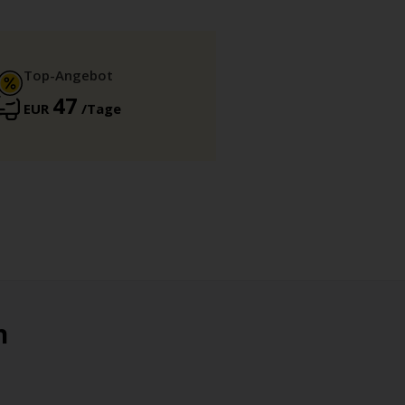
Top-Angebot
47
EUR
/Tage
n