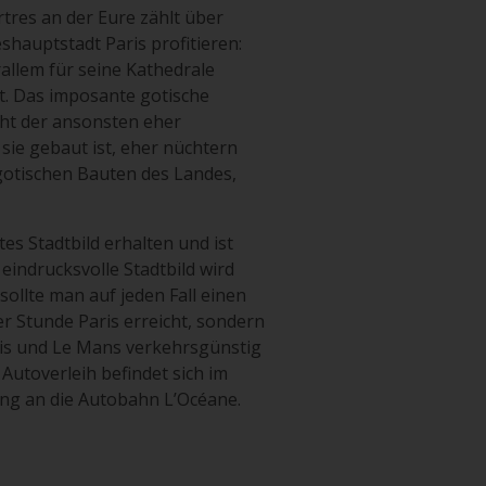
rtres an der Eure zählt über
shauptstadt Paris profitieren:
rallem für seine Kathedrale
t. Das imposante gotische
ght der ansonsten eher
sie gebaut ist, eher nüchtern
 gotischen Bauten des Landes,
tes Stadtbild erhalten und ist
indrucksvolle Stadtbild wird
ollte man auf jeden Fall einen
er Stunde Paris erreicht, sondern
aris und Le Mans verkehrsgünstig
 Autoverleih befindet sich im
ung an die Autobahn L’Océane.