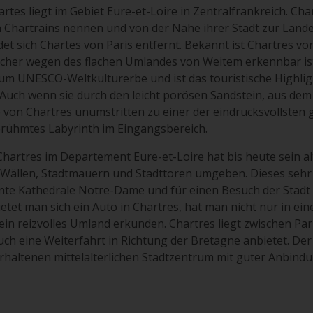
rtes liegt im Gebiet Eure-et-Loire in Zentralfrankreich. Cha
h Chartrains nennen und von der Nähe ihrer Stadt zur Lande
et sich Chartes von Paris entfernt. Bekannt ist Chartres vo
cher wegen des flachen Umlandes von Weitem erkennbar is
zum UNESCO-Weltkulturerbe und ist das touristische Highli
 Auch wenn sie durch den leicht porösen Sandstein, aus dem 
le von Chartres unumstritten zu einer der eindrucksvollsten
berühmtes Labyrinth im Eingangsbereich.
 Chartres im Departement Eure-et-Loire hat bis heute sein al
 Wällen, Stadtmauern und Stadttoren umgeben. Dieses sehr e
te Kathedrale Notre-Dame und für einen Besuch der Stadt s
tet man sich ein Auto in Chartres, hat man nicht nur in ein
ein reizvolles Umland erkunden. Chartres liegt zwischen P
auch eine Weiterfahrt in Richtung der Bretagne anbietet. Der
erhaltenen mittelalterlichen Stadtzentrum mit guter Anbind