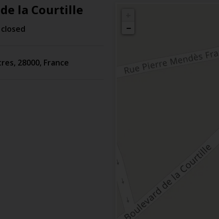
de la Courtille
+
−
 closed
tres
,
28000
,
France