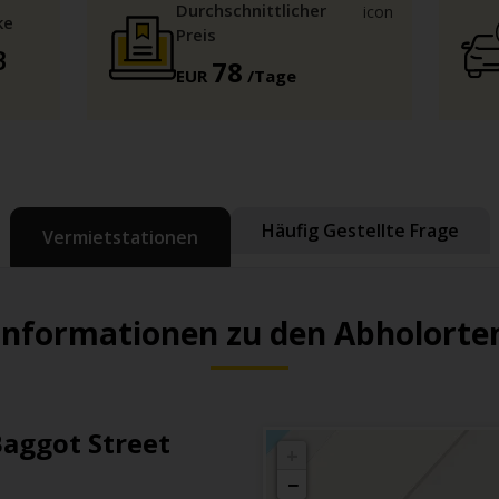
Durchschnittlicher
ke
Preis
B
78
EUR
/Tage
Häufig Gestellte Frage
Vermietstationen
Informationen zu den Abholorte
Baggot Street
+
−