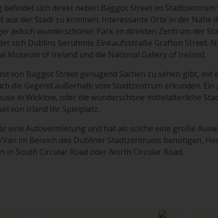
befindet sich direkt neben Baggot Street im Stadtzentrum v
d aus der Stadt zu kommen. Interessante Orte in der Nähe d
ger jedoch wunderschöner Park im direkten Zentrum der St
et sich Dublins berühmte Einkaufsstraße Grafton Street. Nich
al Museum of Ireland und die National Gallery of Ireland.
nd von Baggot Street genügend Sachen zu sehen gibt, mit 
auch die Gegend außerhalb vom Stadtzentrum erkunden. Ein
se in Wicklow, oder die wunderschöne mittelalterliche Sta
el von Irland Ihr Spielplatz.
är eine Autovermietung und hat als solche eine große Ausw
/Van im Bereich des Dubliner Stadtzentrums benötigen, Her
 in South Circular Road oder North Circular Road.