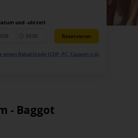
atum und -uhrzeit
2026
09:00
Reservieren
e einen Rabattcode (CDP, PC, Coupon o.ä)
m - Baggot