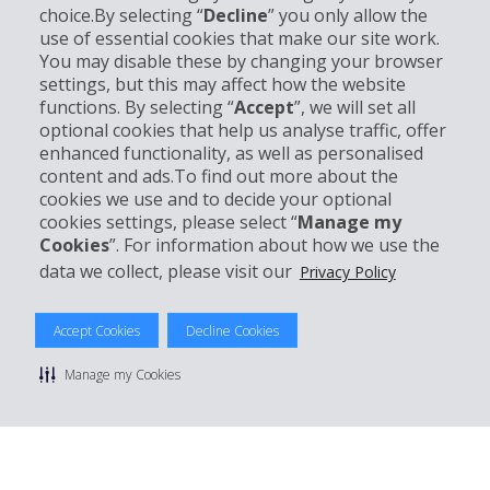
choice.By selecting “
Decline
” you only allow the
use of essential cookies that make our site work.
Unternehmensinformation
You may disable these by changing your browser
settings, but this may affect how the website
functions. By selecting “
Accept
”, we will set all
Partner
optional cookies that help us analyse traffic, offer
enhanced functionality, as well as personalised
Kundenservice
content and ads.To find out more about the
cookies we use and to decide your optional
cookies settings, please select “
Manage my
Mieten bei Hertz
Cookies
”. For information about how we use the
data we collect, please visit our
Privacy Policy
Accept Cookies
Decline Cookies
© 2026 The Hertz System, Inc.
Datenschutzrichtlinie
|
Nutzungsbedingungen
|
Mietbedingungen
Manage my Cookies
|
Sitemap Cookies verwalten