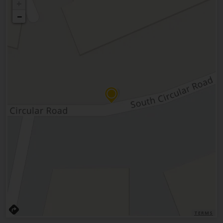
+
−
TERMS