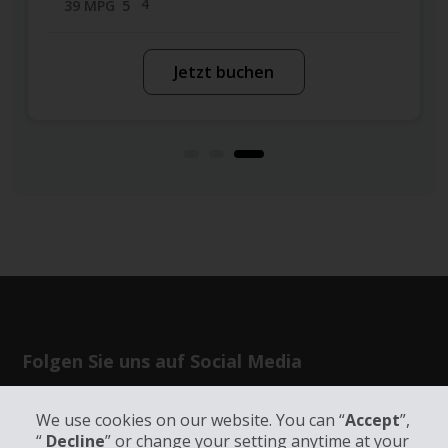
4
39 MPG
5
Jetzt buchen
Folgen Sie uns auf Social Media
We use cookies on our website. You can “
Accept
”,
“
Decline
” or change your setting anytime at your