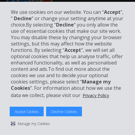
We use cookies on our website. You can “
Accept
”,
“
Decline
” or change your setting anytime at your
choice.By selecting “
Decline
” you only allow the
Unternehmensinformation
use of essential cookies that make our site work.
You may disable these by changing your browser
settings, but this may affect how the website
Partner
functions. By selecting “
Accept
”, we will set all
optional cookies that help us analyse traffic, offer
enhanced functionality, as well as personalised
Kundenservice
content and ads.To find out more about the
cookies we use and to decide your optional
Mieten bei Hertz
cookies settings, please select “
Manage my
Cookies
”. For information about how we use the
data we collect, please visit our
Privacy Policy
© 2026 The Hertz System, Inc.
Accept Cookies
Decline Cookies
Datenschutzrichtlinie
|
Nutzungsbedingungen
|
Mietbedingungen
|
Sitemap Cookies verwalten
Manage my Cookies