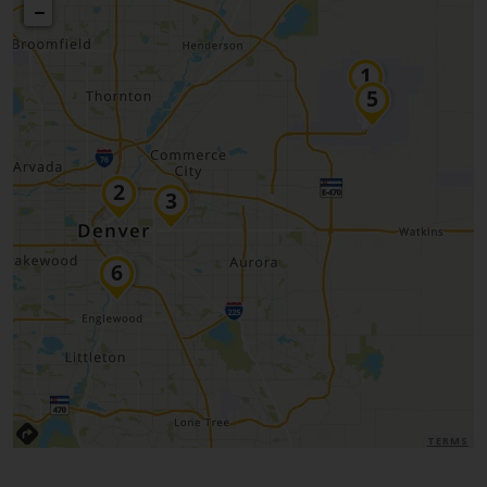
−
TERMS