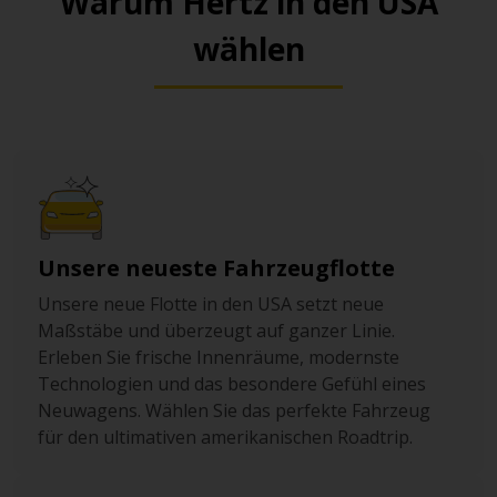
Warum Hertz in den USA
eine Ladestation für Elektrofahrzeuge.
wählen
Das Cultural Center Complex Garage (Golden Triangle /
Civic Center) ist eine gute Wahl, wenn Ihr Tag um
Museen, Galerien und Spaziergänge im Civic Center-
Gebiet aufgebaut ist. Sie ist rund um die Uhr geöffnet
und bietet drei Level-2-Ladestationen für E-Fahrzeuge.
Unsere neueste Fahrzeugflotte
Unsere neue Flotte in den USA setzt neue
Maßstäbe und überzeugt auf ganzer Linie.
Erleben Sie frische Innenräume, modernste
Technologien und das besondere Gefühl eines
Neuwagens. Wählen Sie das perfekte Fahrzeug
für den ultimativen amerikanischen Roadtrip.