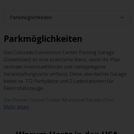
Parkmöglichkeiten
Das Colorado Convention Center Parking Garage
(Downtown) ist eine praktische Basis, wenn Ihr Plan
zentrale Innenstadtblöcke und nahegelegene
Veranstaltungsorte umfasst. Diese überdachte Garage
bietet ca. 772 Parkplätze und 2 Ladestationen für
Elektrofahrzeuge.
Die Denver Justice Center Municipal Garage (Civic
Mehr lesen
Center / Downtown) eignet sich für Tagespläne in der
Innenstadt, wenn Sie ein einzelnes Parkziel nahe
Verwaltungsgebäuden und zentralen Straßen
bevorzugen. Sie verfügt über ca. 636 Parkplätze sowie