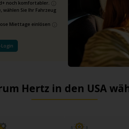
ld+ noch komfortabler.
, wählen Sie Ihr Fahrzeug
ose Miettage einlösen
-Login
um Hertz in den USA wä