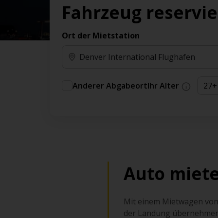
Vorteilen und Prämien an.
Fahrzeug reservi
Sie können direkt zu Ihrem Auto gehen, ohne
am Schalter in der Schlange stehen zu müssen.
Ort der Mietstation
An ausgewählten Standorten erhältlich.
Anderer Abgabeort
Ihr Alter
Auto miete
Mit einem Mietwagen von 
der Landung übernehmen S