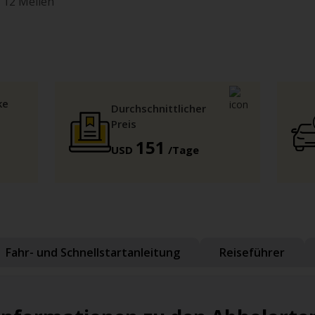
 12 Meilen
ke
Durchschnittlicher
Preis
151
USD
/Tage
Fahr- und Schnellstartanleitung
Reiseführer