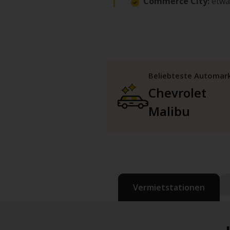
Commerce City:
etwa
Beliebteste Automar
Chevrolet
Malibu
Vermietstationen