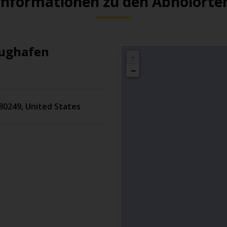
Informationen zu den Abholorte
lughafen
+
−
80249
,
United States