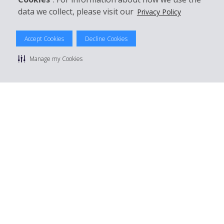
data we collect, please visit our
Privacy Policy
© 2026 The Hertz System, Inc.
Accept Cookies
Decline Cookies
Datenschutzrichtlinie
|
Nutzungsbedingungen
|
Mietbedingungen
|
Sitemap Cookies verwalten
Manage my Cookies