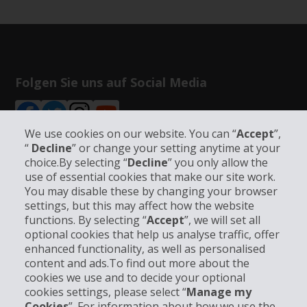
Folgen Sie uns auf Social Media
We use cookies on our website. You can “
Accept
”,
“
Decline
” or change your setting anytime at your
choice.By selecting “
Decline
” you only allow the
Unternehmensinformation
use of essential cookies that make our site work.
You may disable these by changing your browser
settings, but this may affect how the website
Partner
functions. By selecting “
Accept
”, we will set all
optional cookies that help us analyse traffic, offer
Kundenservice
enhanced functionality, as well as personalised
content and ads.To find out more about the
cookies we use and to decide your optional
Mieten bei Hertz
cookies settings, please select “
Manage my
Cookies
”. For information about how we use the