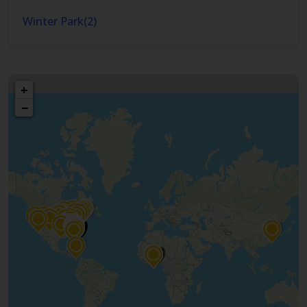
Winter Park
(
2
)
+
−