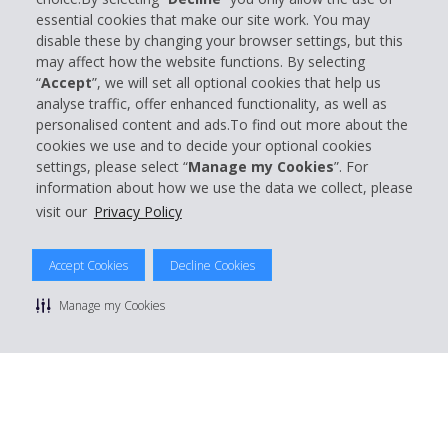
essential cookies that make our site work. You may
disable these by changing your browser settings, but this
Partner
may affect how the website functions. By selecting
“
Accept
”, we will set all optional cookies that help us
Kundenservice
analyse traffic, offer enhanced functionality, as well as
personalised content and ads.To find out more about the
cookies we use and to decide your optional cookies
Mieten bei Hertz
settings, please select “
Manage my Cookies
”. For
information about how we use the data we collect, please
visit our
Privacy Policy
© 2026 The Hertz System, Inc.
Accept Cookies
Decline Cookies
Datenschutzrichtlinie
|
Nutzungsbedingungen
|
Mietbedingungen
|
Sitemap Cookies verwalten
Manage my Cookies