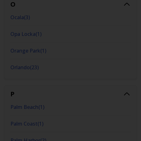
O
Ocala
(
3
)
Opa Locka
(
1
)
Orange Park
(
1
)
Orlando
(
23
)
P
Palm Beach
(
1
)
Palm Coast
(
1
)
Palm Harbor
(
2
)