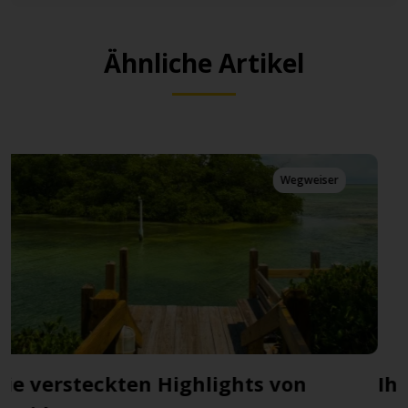
Ähnliche Artikel
Wegweiser
Ihr ultimativer Miami-Guide
D