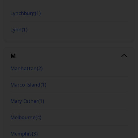
Lynchburg
(
1
)
Lynn
(
1
)
M
Manhattan
(
2
)
Marco Island
(
1
)
Mary Esther
(
1
)
Melbourne
(
4
)
Memphis
(
3
)