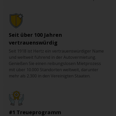
vermieden werden.
Spuren für Fahrgemeinschaften sind mit schwarz-
weißen, rautenförmigen Schildern gekennzeichnet, die
auch die Mindestanzahl der Insassen angeben. Wer eine
dieser Sonderspuren befährt, ohne die notwendige
Seit über 100 Jahren
Anzahl an Passagieren zu haben, muss mit einer hohen
vertrauenswürdig
Geldstrafe rechnen.
Seit 1918 ist Hertz ein vertrauenswürdiger Name
Verboten ist es auch, Schulbusse zu überholen, wenn
und weltweit führend in der Autovermietung.
diese die Warnblinkanlage eingeschaltet ist. Das
Genießen Sie einen reibungslosen Mietprozess
Überholverbot gilt sogar für den entgegenkommenden
mit über 10.000 Standorten weltweit, darunter
Verkehr.
mehr als 2.300 in den Vereinigten Staaten.
#1 Treueprogramm