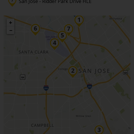
San Jose - Ridder Park Drive HLE
+
−