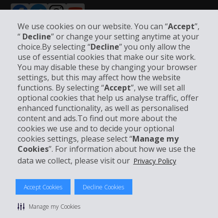
We use cookies on our website. You can “
Accept
”,
“
Decline
” or change your setting anytime at your
choice.By selecting “
Decline
” you only allow the
use of essential cookies that make our site work.
Unternehmensinformation
You may disable these by changing your browser
settings, but this may affect how the website
Partner
functions. By selecting “
Accept
”, we will set all
optional cookies that help us analyse traffic, offer
enhanced functionality, as well as personalised
Kundenservice
content and ads.To find out more about the
cookies we use and to decide your optional
Mieten bei Hertz
cookies settings, please select “
Manage my
Cookies
”. For information about how we use the
data we collect, please visit our
Privacy Policy
© 2026 The Hertz System, Inc.
Accept Cookies
Decline Cookies
Datenschutzrichtlinie
|
Nutzungsbedingungen
|
Mietbedingungen
|
Sitemap Cookies verwalten
Manage my Cookies