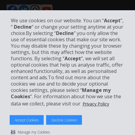
We use cookies on our website. You can “
Accept
”,
“
Decline
” or change your setting anytime at your
choice.By selecting “
Decline
” you only allow the
Unternehmensinformation
use of essential cookies that make our site work.
You may disable these by changing your browser
settings, but this may affect how the website
Partner
functions. By selecting “
Accept
”, we will set all
optional cookies that help us analyse traffic, offer
Kundenservice
enhanced functionality, as well as personalised
content and ads.To find out more about the
cookies we use and to decide your optional
Mieten bei Hertz
cookies settings, please select “
Manage my
Cookies
”. For information about how we use the
data we collect, please visit our
Privacy Policy
© 2026 The Hertz System, Inc.
Accept Cookies
Decline Cookies
Datenschutzrichtlinie
|
Nutzungsbedingungen
|
Mietbedingungen
|
Sitemap Cookies verwalten
Manage my Cookies