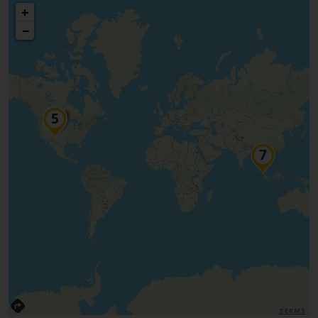
+
−
TERMS