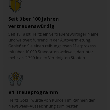
sodass der erste Regenfall nach einer langen
Trockenphase dafür sorgen kann, dass die Straßen
aufgrund von Ölablagerungen rutschig sind.
Seit über 100 Jahren
vertrauenswürdig
Nehmen Sie bei Fahrten durch die Wüste auf jeden Fall
ausreichend Wasser mit. Obwohl New Mexico als
Seit 1918 ist Hertz ein vertrauenswürdiger Name
Wüstenstaat bekannt ist, kann es im Winter vor allem in
und weltweit führend in der Autovermietung.
den nördlichen Bereichen Schnee und Eis geben.
Genießen Sie einen reibungslosen Mietprozess
Während der kalten Jahreszeit sollte man deshalb auch
mit über 10.000 Standorten weltweit, darunter
auf solche Umstände vorbereitet sein.
mehr als 2.300 in den Vereinigten Staaten.
#1 Treueprogramm
Hertz Gold+ wurde von Kunden im Rahmen der
Newsweek-Auszeichnung zum besten