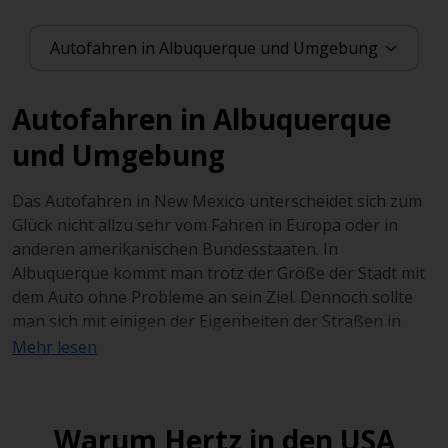
Autofahren in Albuquerque
und Umgebung
Das Autofahren in New Mexico unterscheidet sich zum
Glück nicht allzu sehr vom Fahren in Europa oder in
anderen amerikanischen Bundesstaaten. In
Albuquerque kommt man trotz der Größe der Stadt mit
dem Auto ohne Probleme an sein Ziel. Dennoch sollte
man sich mit einigen der Eigenheiten der Straßen in
dem südwestlichen Bundesstaat vertraut machen, um
Mehr lesen
mit dem Mietwagen in Albuquerque jederzeit sicher
unterwegs zu sein.
Warum Hertz in den USA
Die Stadt ist sehr gut an das amerikanische Interstate-