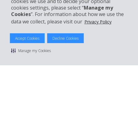
cookies we use and to decide your optional
Mieten bei Hertz
cookies settings, please select “
Manage my
Cookies
”. For information about how we use the
data we collect, please visit our
Privacy Policy
© 2026 The Hertz System, Inc.
Accept Cookies
Decline Cookies
Datenschutzrichtlinie
|
Nutzungsbedingungen
|
Mietbedingungen
|
Sitemap Cookies verwalten
Manage my Cookies