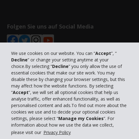
Folgen Sie uns auf Social Media
We use cookies on our website. You can “
Accept
”, “
Decline
” or change your setting anytime at your
choice.By selecting “
Decline
” you only allow the use of
Unternehmensinformation
essential cookies that make our site work. You may
disable these by changing your browser settings, but this
Partner
may affect how the website functions. By selecting
“
Accept
”, we will set all optional cookies that help us
analyse traffic, offer enhanced functionality, as well as
Kundenservice
personalised content and ads.To find out more about the
cookies we use and to decide your optional cookies
settings, please select “
Manage my Cookies
”. For
Mieten bei Hertz
information about how we use the data we collect,
please visit our
Privacy Policy