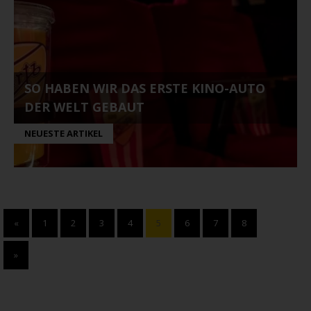
SO HABEN WIR DAS ERSTE KINO-AUTO
DER WELT GEBAUT
NEUESTE ARTIKEL
«
1
2
3
4
5
6
7
8
»