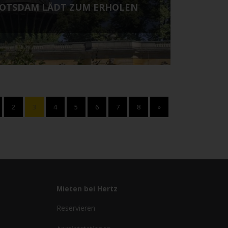
POTSDAM LÄDT ZUM ERHOLEN
2
3
4
5
6
7
8
»
Mieten bei Hertz
Reservieren