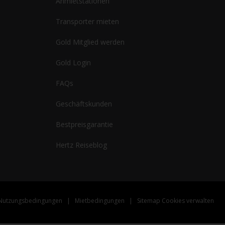
Anmietstationen
Transporter mieten
Gold Mitglied werden
Gold Login
FAQs
Geschäftskunden
Bestpreisgarantie
Hertz Reiseblog
Nutzungsbedingungen
|
Mietbedingungen
|
Sitemap Cookies verwalten