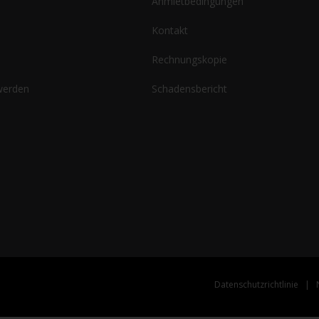
Anmietbedingungen
Kontakt
Rechnungskopie
 werden
Schadensbericht
Datenschutzrichtlinie
|