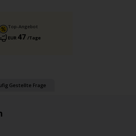
Top-Angebot
47
EUR
/Tage
fig Gestellte Frage
n