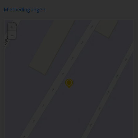
Mietbedingungen
+
−