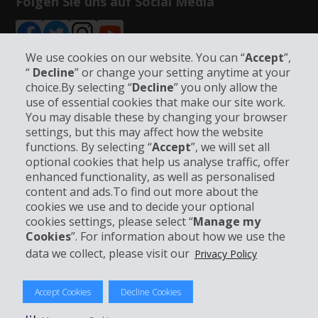
Folgen Sie uns auf Social Media
We use cookies on our website. You can “
Accept
”,
“
Decline
” or change your setting anytime at your
choice.By selecting “
Decline
” you only allow the
Unternehmensinformation
use of essential cookies that make our site work.
You may disable these by changing your browser
settings, but this may affect how the website
Partner
functions. By selecting “
Accept
”, we will set all
optional cookies that help us analyse traffic, offer
Kundenservice
enhanced functionality, as well as personalised
content and ads.To find out more about the
cookies we use and to decide your optional
Mieten bei Hertz
cookies settings, please select “
Manage my
Cookies
”. For information about how we use the
data we collect, please visit our
Privacy Policy
© 2026 The Hertz System, Inc.
Accept Cookies
Decline Cookies
Datenschutzrichtlinie
|
Nutzungsbedingungen
|
Mietbedingungen
|
Sitemap Cookies verwalten