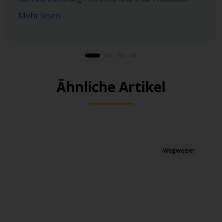
automatic, and wanted to add my young son as a
Mehr lesen
driver. Wesley was pleasant through the
experience and was working hard to make the
rental right for me. It is true that I’m President
Circle but even with that status, I don’t always get
such helpfulness and friendliness from the
counter agents like I did with Wesley so I wanted
Ähnliche Artikel
to recognize a job well done.
Wegweiser