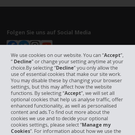
Folgen Sie uns auf Social Media
We use cookies on our website. You can “
Accept
”,
“
Decline
” or change your setting anytime at your
choice.By selecting “
Decline
” you only allow the
Unternehmensinformation
use of essential cookies that make our site work.
You may disable these by changing your browser
settings, but this may affect how the website
Partner
functions. By selecting “
Accept
”, we will set all
optional cookies that help us analyse traffic, offer
Kundenservice
enhanced functionality, as well as personalised
content and ads.To find out more about the
cookies we use and to decide your optional
Mieten bei Hertz
cookies settings, please select “
Manage my
Cookies
”. For information about how we use the