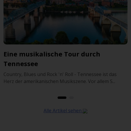
Eine musikalische Tour durch
M
Tennessee
Country, Blues und Rock 'n' Roll - Tennessee ist das
N
Herz der amerikanischen Musikszene. Vor allem S...
v
Alle Artikel sehen