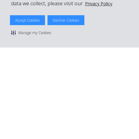
data we collect, please visit our
Privacy Policy
© 2026 The Hertz System, Inc.
Accept Cookies
Decline Cookies
Datenschutzrichtlinie
|
Nutzungsbedingungen
|
Mietbedingungen
|
Sitemap Cookies verwalten
Manage my Cookies