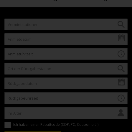
Ich haben einen Rabattcode (CDP, PC, Coupon o.ä.)