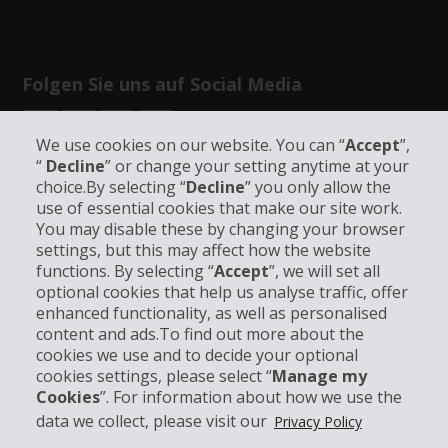
Folgen Sie uns auf Social Media
We use cookies on our website. You can “
Accept
”,
“
Decline
” or change your setting anytime at your
choice.By selecting “
Decline
” you only allow the
use of essential cookies that make our site work.
Unternehmensinformation
You may disable these by changing your browser
settings, but this may affect how the website
functions. By selecting “
Accept
”, we will set all
Partner
optional cookies that help us analyse traffic, offer
enhanced functionality, as well as personalised
Kundenservice
content and ads.To find out more about the
cookies we use and to decide your optional
cookies settings, please select “
Manage my
Mieten bei Hertz
Cookies
”. For information about how we use the
data we collect, please visit our
Privacy Policy