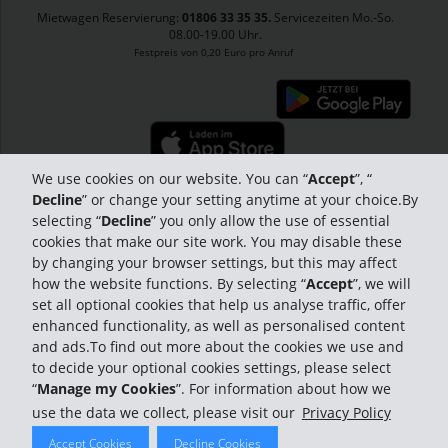
Mietwagen Reservierung:
01806 33 35 35.
Servicezeiten Mo.-So.
08.00-19.00 Uhr.
Festpreis von 0,20 Euro pro Anruf
We use cookies on our website. You can “
Accept
”, “
Decline
” or change your setting anytime at your choice.By
selecting “
Decline
” you only allow the use of essential
cookies that make our site work. You may disable these
by changing your browser settings, but this may affect
how the website functions. By selecting “
Accept
”, we will
set all optional cookies that help us analyse traffic, offer
enhanced functionality, as well as personalised content
and ads.To find out more about the cookies we use and
Datenschutzhinweis Facebook
​
© 2026 The Hertz Corporation. Alle
Rechte vorbehalten.
to decide your optional cookies settings, please select
ung
“
Manage my Cookies
”. For information about how we
Datenschutz
|
Rechtliche Hinweise
|
Impressum
|
Hertz-Kodex Fur
Verhalten In Geschaftlichen Angelegenheiten
|
Erklärung zur
use the data we collect, please visit our
Privacy Policy
Barrierefreiheit
Accept Cookies
Decline Cookies