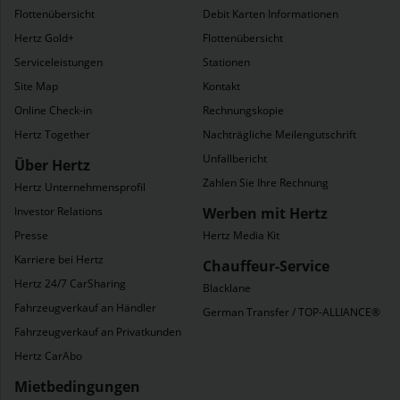
Flottenübersicht
Debit Karten Informationen
Hertz Gold+
Flottenübersicht
Serviceleistungen
Stationen
Site Map
Kontakt
Online Check-in
Rechnungskopie
ogramm
Hertz Together
Nachträgliche Meilengutschrift
Unfallbericht
Über Hertz
Zahlen Sie Ihre Rechnung
Hertz Unternehmensprofil
Investor Relations
Werben mit Hertz
Presse
Hertz Media Kit
Karriere bei Hertz
Chauffeur-Service
Hertz 24/7 CarSharing
Blacklane
Fahrzeugverkauf an Händler
German Transfer / TOP-ALLIANCE®
Fahrzeugverkauf an Privatkunden
Hertz CarAbo
Mietbedingungen