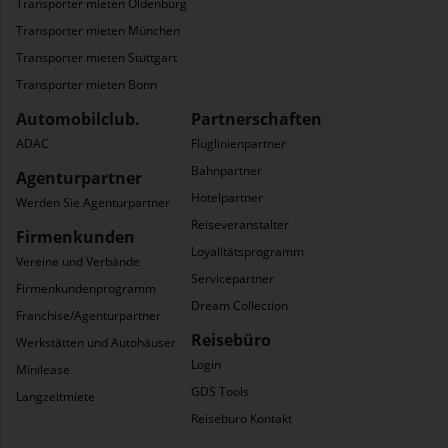
Transporter mieten Oldenburg
Transporter mieten München
Transporter mieten Stuttgart
Transporter mieten Bonn
Automobilclub.
Partnerschaften
ADAC
Fluglinienpartner
Bahnpartner
Agenturpartner
Hotelpartner
Werden Sie Agenturpartner
Reiseveranstalter
Firmenkunden
Loyalitätsprogramm
Vereine und Verbände
Servicepartner
Firmenkundenprogramm
Dream Collection
Franchise/Agenturpartner
Reisebüro
Werkstätten und Autohäuser
Login
Minilease
GDS Tools
Langzeitmiete
Reisebüro Kontakt
& Service